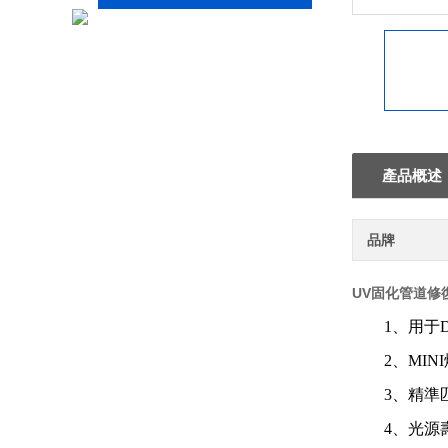
產品概述
品牌
UV固化管道修
1
、用于
2
、
MINI
3
、精準
4
、光源