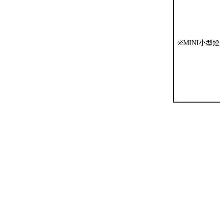
※MINI
小型燈